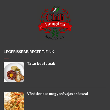
LEGFRISSEBB RECEPTJEINK
Tatár beefsteak
Vöröslencse mogyoróvajas szósszal