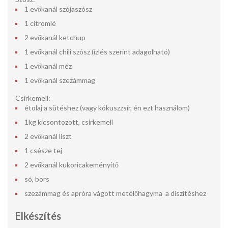
1 evőkanál szójaszósz
1 citromlé
2 evőkanál ketchup
1 evőkanál chili szósz (ízlés szerint adagolható)
1 evőkanál méz
1 evőkanál szezámmag
Csirkemell:
étolaj a sütéshez (vagy kókuszzsír, én ezt használom)
1kg kicsontozott, csirkemell
2 evőkanál liszt
1 csésze tej
2 evőkanál kukoricakeményítő
só, bors
szezámmag és apróra vágott metélőhagyma a díszítéshez
Elkészítés