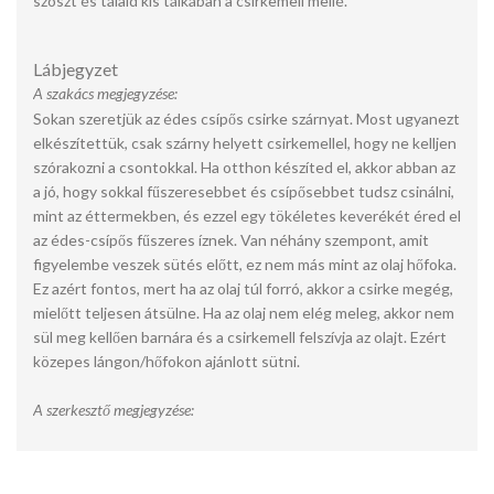
szószt és tálald kis tálkában a csirkemell mellé.
Lábjegyzet
A szakács megjegyzése:
Sokan szeretjük az édes csípős csirke szárnyat. Most ugyanezt
elkészítettük, csak szárny helyett csirkemellel, hogy ne kelljen
szórakozni a csontokkal. Ha otthon készíted el, akkor abban az
a jó, hogy sokkal fűszeresebbet és csípősebbet tudsz csinálni,
mint az éttermekben, és ezzel egy tökéletes keverékét éred el
az édes-csípős fűszeres íznek. Van néhány szempont, amit
figyelembe veszek sütés előtt, ez nem más mint az olaj hőfoka.
Ez azért fontos, mert ha az olaj túl forró, akkor a csirke megég,
mielőtt teljesen átsülne. Ha az olaj nem elég meleg, akkor nem
sül meg kellően barnára és a csirkemell felszívja az olajt. Ezért
közepes lángon/hőfokon ajánlott sütni.
A szerkesztő megjegyzése: