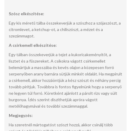
Szósz elkészítése:
Egy kis méretű tálba összekeverjük a szószhoz a szójaszószt, a
citromlevet, a ketchup-ot, a chiliszószt, a mézet és a
szezámmagot.
A csirkemell elkészítése:
Egy tálban összekeverjük a tejet a kukoricakeményítőt, a
lisztet és a fűszereket. A csíkokra vágott csirkemellet
belemártjuk a masszába és kevés olajon a közepesen forró
serpenyőben arany barnára sütjük minkét oldalát. Ha megpirult
a csirkemell, akkor hozzáöntjük a kész szószt és néhány percig
tovább pirítjuk. Továbbra is fontos figyelnünk hogy a serpenyő
ne legyen túl forró. Köretként ajánlott a párolt rizs vagy sült
burgonya. Ízlés szerint díszíthetjük apróra vágott
metélőhagymával és további szezámmaggal.
Megjegyzés:
Ha szeretnél mártogatóst szószt hozzá, akkor csinálj több