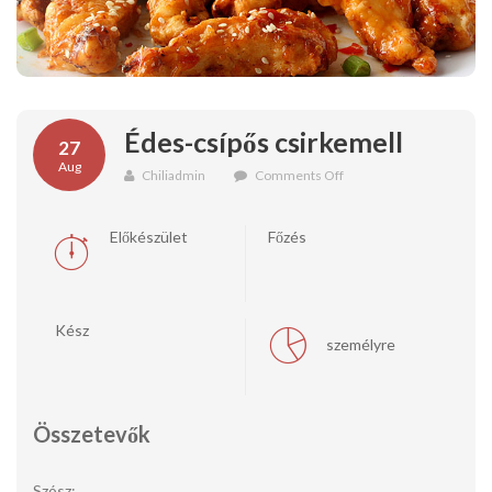
Édes-csípős csirkemell
27
Aug
on
Chiliadmin
Comments Off
Édes-
csípős
csirkemell
Előkészület
Főzés
Kész
személyre
Összetevők
Szósz: